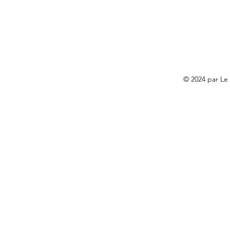
Suivre
Contact
Restaurant.leleonies@gmail.com
09 77 65 49 86
© 2024 par Le